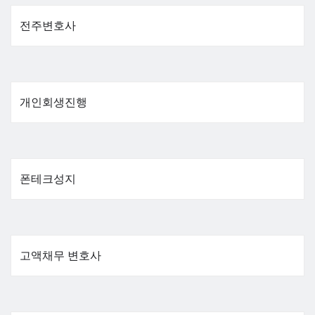
전주변호사
개인회생진행
폰테크성지
고액채무 변호사