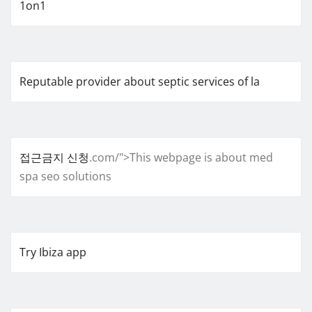
1on1
Reputable provider about septic services of la
접근금지 신청
.com/">This webpage is about med
spa seo solutions
Try Ibiza app