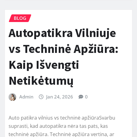
BLOG
Autopatikra Vilniuje
vs Techninė Apžiūra:
Kaip Išvengti
Netikėtumų
Admin
Jan 24, 2026
0
Auto patikra vilnius vs techninė apžiūraSvarbu
suprasti, kad autopatikra nėra tas pats, kas
techninė apžiūra. Techninė apžiūra vertina, ar