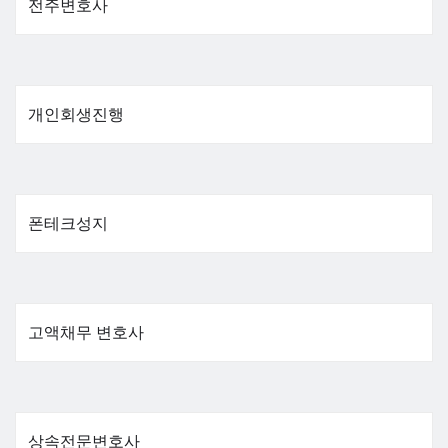
전주변호사
개인회생진행
폰테크성지
고액채무 변호사
상속전문변호사