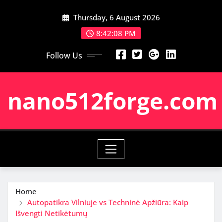
Skip
Thursday, 6 August 2026
to
content
8:42:09 PM
Follow Us
nano512forge.com
Home
Autopatikra Vilniuje vs Techninė Apžiūra: Kaip
Išvengti Netikėtumų