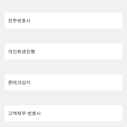
전주변호사
개인회생진행
폰테크성지
고액채무 변호사